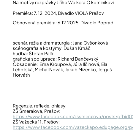
Na motívy rozprávky Jiřího Wolkera O kominíkovi
Premiéra: 7. 12. 2024, Divadlo VIOLA Prešov
Obnovená premiéra: 6.12.2025, Divadlo Poprad
scenár, réžia a dramaturgia : Jana Ovšonková
scénografia a kostýmy: Dušan Krnáč
hudba: Štefan Palfi
grafická spolupráca: Richard Dančevský
Obsadenie: Ema Kroupová, Júlia Ilčinová, Ela
Lehotská, Michal Novák, Jakub Miženko, Jerguš
Horváth
Recenzie, reflexie, ohlasy:
ZŠ Šmeralova, Prešov:
https://www.facebook.com/zssmeralova/posts/pfbi
ZŠ Važecká 11, Prešov:
https://www.facebook.com/vazeckapo.edupage.or