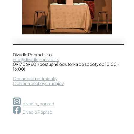
Divadlo Poprad s.r.o.
info@divadlopoprad.sk
0917 069 601 (dostupné od utorka do soboty od 10:00 -
16:00)
Obchodné podmienky
Ochrana osobných údajov
divadlo_poprad
Divadlo Poprad