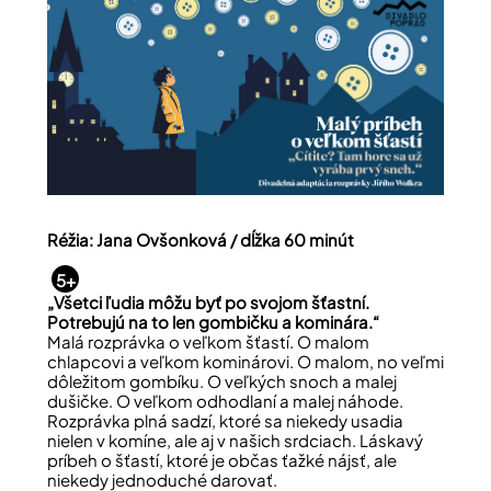
Réžia: Jana Ovšonková / dĺžka 60 minút
5+
„Všetci ľudia môžu byť po svojom šťastní.
Potrebujú na to len gombičku a kominára.“
Malá rozprávka o veľkom šťastí. O malom
chlapcovi a veľkom kominárovi. O malom, no veľmi
dôležitom gombíku. O veľkých snoch a malej
dušičke. O veľkom odhodlaní a malej náhode.
Rozprávka plná sadzí, ktoré sa niekedy usadia
nielen v komíne, ale aj v našich srdciach. Láskavý
príbeh o šťastí, ktoré je občas ťažké nájsť, ale
niekedy jednoduché darovať.