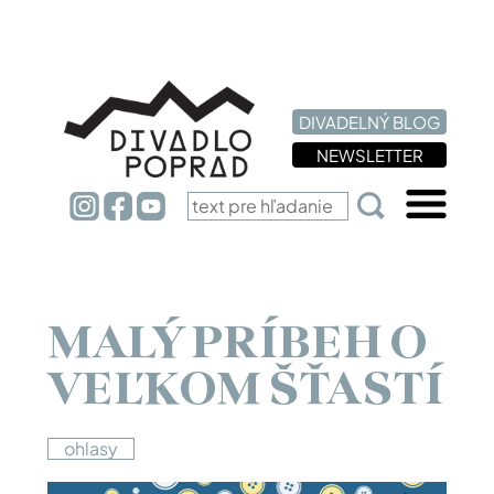
DIVADELNÝ BLOG
NEWSLETTER
MALÝ PRÍBEH O
VEĽKOM ŠŤASTÍ
ohlasy