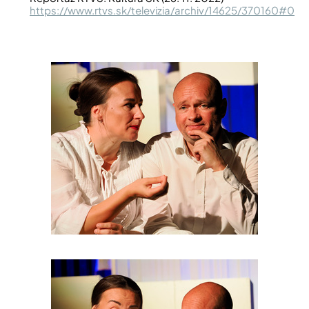
https://www.rtvs.sk/televizia/archiv/14625/370160#0