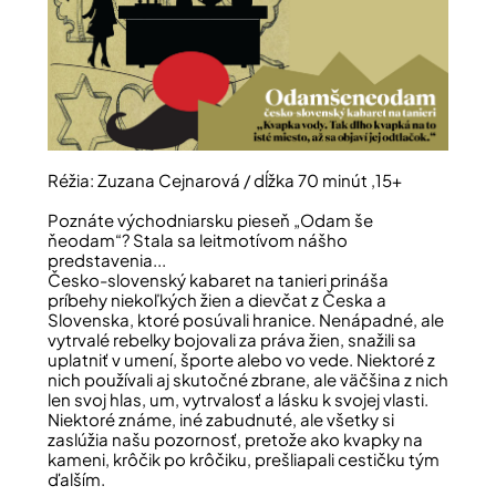
Réžia: Zuzana Cejnarová / dĺžka 70 minút ,15+
Poznáte východniarsku pieseň „Odam še
ňeodam“? Stala sa leitmotívom nášho
predstavenia...
Česko-slovenský kabaret na tanieri prináša
príbehy niekoľkých žien a dievčat z Česka a
Slovenska, ktoré posúvali hranice. Nenápadné, ale
vytrvalé rebelky bojovali za práva žien, snažili sa
uplatniť v umení, športe alebo vo vede. Niektoré z
nich používali aj skutočné zbrane, ale väčšina z nich
len svoj hlas, um, vytrvalosť a lásku k svojej vlasti.
Niektoré známe, iné zabudnuté, ale všetky si
zaslúžia našu pozornosť, pretože ako kvapky na
kameni, krôčik po krôčiku, prešliapali cestičku tým
ďalším.