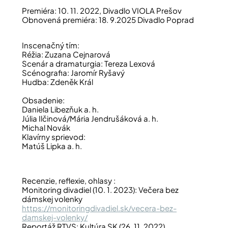
Premiéra: 10. 11. 2022, Divadlo VIOLA Prešov
Obnovená premiéra: 18. 9.2025 Divadlo Poprad
Inscenačný tím:
Réžia: Zuzana Cejnarová
Scenár a dramaturgia: Tereza Lexová
Scénografia: Jaromír Ryšavý
Hudba: Zdeněk Král
Obsadenie:
Daniela Libezňuk a. h.
Júlia Ilčinová/Mária Jendrušáková a. h.
Michal Novák
Klavírny sprievod:
Matúš Lipka a. h.
Recenzie, reflexie, ohlasy :
Monitoring divadiel (10. 1. 2023): Večera bez
dámskej volenky
https://monitoringdivadiel.sk/vecera-bez-
damskej-volenky/
Reportáž RTVS: Kultúra SK (26. 11. 2022)